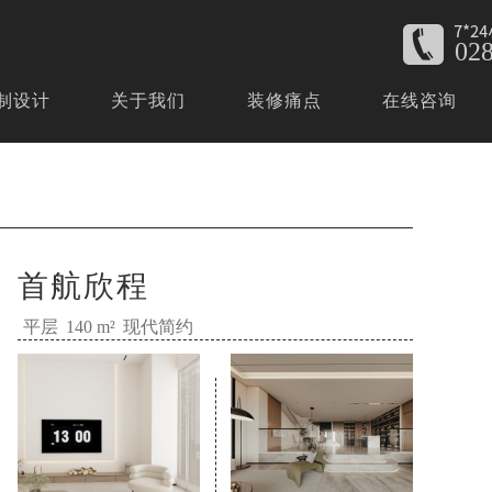
02
制设计
关于我们
装修痛点
在线咨询
首航欣程
平层
现代简约
140 m²