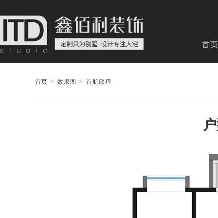
首
首页
>
效果图
>
首航欣程
户