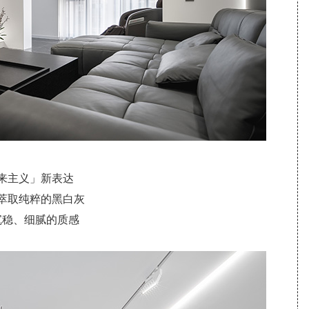
来主义」新表达
萃取纯粹的黑白灰
沉稳、细腻的质感