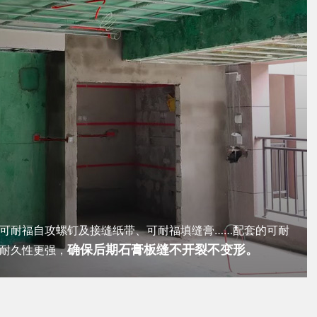
可耐福自攻螺钉及接缝纸带、可耐福填缝膏……配套的可耐
确保后期石膏板缝不开裂不变形。
耐久性更强，