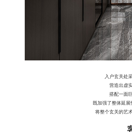
入户玄关处
营造出虚
搭配一面
既加强了整体延展
将整个玄关的艺