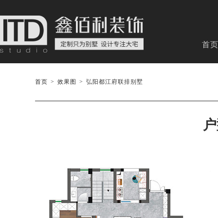
首
首页
>
效果图
>
弘阳都江府联排别墅
户