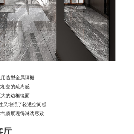
采用造型金属隔栅
实相交的疏离感
巨大的边框镜面
性又增强了轻透空间感
术气质展现得淋漓尽致
客厅