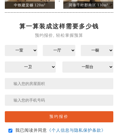
中铁建棠樾 120m²
同泰千叶郡南区 130m²
算一算装成这样需要多少钱
预约报价, 轻松掌握预算
我已阅读并同意
《个人信息与隐私保护条款》