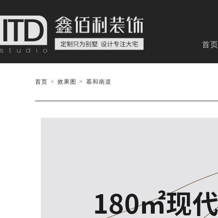
首
首页
>
效果图
>
慕和南道