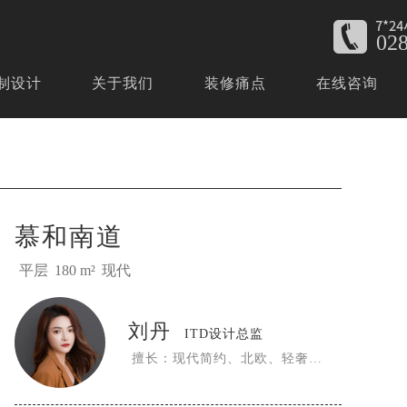
02
制设计
关于我们
装修痛点
在线咨询
慕和南道
平层
现代
180 m²
刘丹
ITD设计总监
擅长：现代简约、北欧、轻奢、 美式、新中式