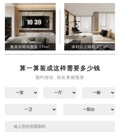
雅居乐锦尚雅宸 139m²
保利云上锦苑 237m²
算一算装成这样需要多少钱
预约报价, 轻松掌握预算